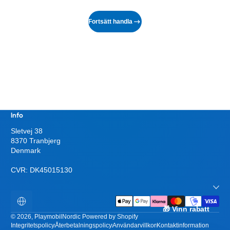
Fortsätt handla
Info
Sletvej 38
8370 Tranbjerg
Denmark
CVR: DK45015130
Betalningsmetoder
Lokalisering
🎁 Vinn rabatt
© 2026,
PlaymobilNordic
Powered by Shopify
Integritetspolicy
Återbetalningspolicy
Användarvillkor
Kontaktinformation