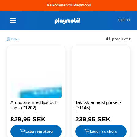
Välkommen till Playmobil
Hoppa till innehåll
Tota
0,00 kr
0,0
kr
i
41 produkter
Filter
var
Ambulans med ljus och
Taktisk enhetsfigurset -
ljud - (71202)
(71146)
829,95 SEK
239,95 SEK
Ordinarie
Ordinarie
pris
pris
Lägg i varukorg
Lägg i varukorg