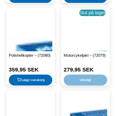
Slut på lager
Polishelikopter – (72080)
Motorcykeljakt – (72079)
359,95 SEK
279,95 SEK
Ordinarie
Ordinarie
pris
pris
Lägg i varukorg
Udsolgt