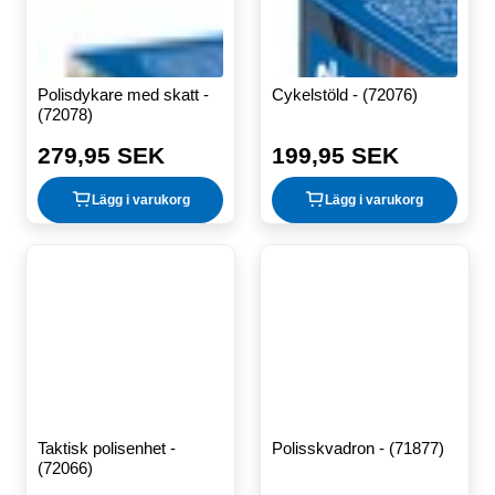
Polisdykare med skatt -
Cykelstöld - (72076)
(72078)
279,95 SEK
199,95 SEK
Ordinarie
Ordinarie
pris
pris
Lägg i varukorg
Lägg i varukorg
Taktisk polisenhet -
Polisskvadron - (71877)
(72066)