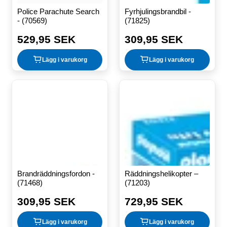
Police Parachute Search
Fyrhjulingsbrandbil -
- (70569)
(71825)
529,95 SEK
309,95 SEK
Ordinarie
Ordinarie
pris
pris
Lägg i varukorg
Lägg i varukorg
Brandräddningsfordon -
Räddningshelikopter –
(71468)
(71203)
309,95 SEK
729,95 SEK
Ordinarie
Ordinarie
pris
pris
Lägg i varukorg
Lägg i varukorg