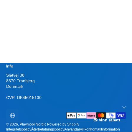
Info
Sletvej 38
8370 Tranbjerg
Denmark
CVR: DK45015130
Betalningsmetoder
Lokalisering
🎁 Vinn rabatt
© 2026,
PlaymobilNordic
Powered by Shopify
Integritetspolicy
Återbetalningspolicy
Användarvillkor
Kontaktinformation